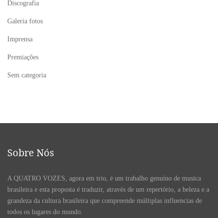
Discografia
Galeria fotos
Imprensa
Premiações
Sem categoria
Sobre Nós
A QUATRO VOZES, agora em trio, é um trabalho genuíno de musica
brasileira e esta proposta é traduzir, através de um repertório, a beleza e a
grandeza da cultura brasileira que compreende múltiplas influencias de
todos os lugares do mundo.