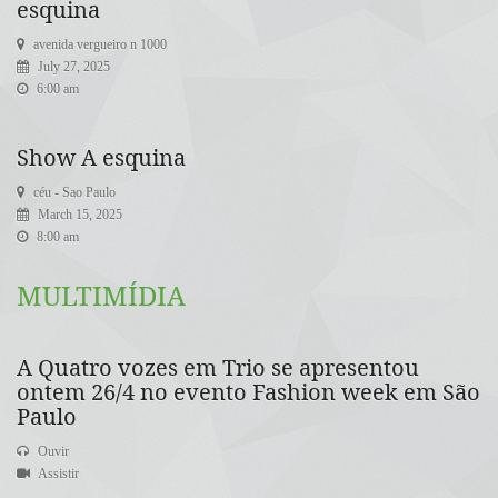
esquina
avenida vergueiro n 1000
July 27, 2025
6:00 am
Show A esquina
céu - Sao Paulo
March 15, 2025
8:00 am
MULTIMÍDIA
A Quatro vozes em Trio se apresentou
ontem 26/4 no evento Fashion week em São
Paulo
Ouvir
Assistir