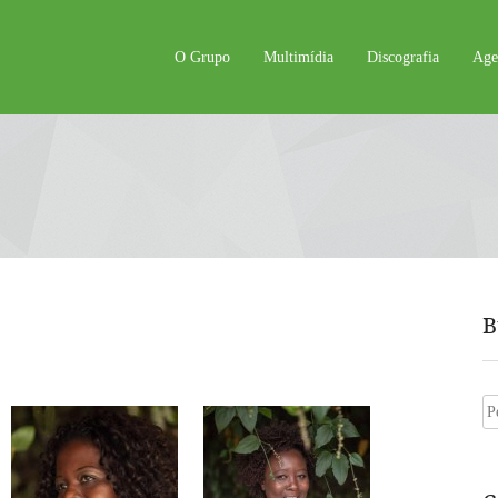
O Grupo
Multimídia
Discografia
Age
B
Pe
po