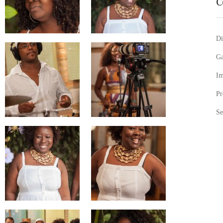
C
Di
Ga
Im
Pr
Se