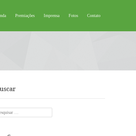
nda
Premiações
Imprensa
Fotos
Contato
uscar
squisar
r: