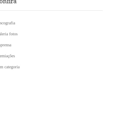
onfira
scografia
leria fotos
prensa
emiações
m categoria