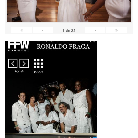
«
‹
›
»
1
de
22