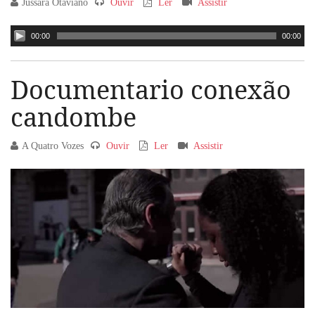
Jussara Otaviano
Ouvir
Ler
Assistir
00:00
00:00
Documentario conexão
candombe
A Quatro Vozes
Ouvir
Ler
Assistir