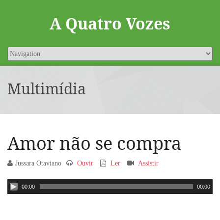
A Quatro Vozes
Multimídia
Amor não se compra
Jussara Otaviano
Ouvir
Ler
Assistir
00:00
00:00