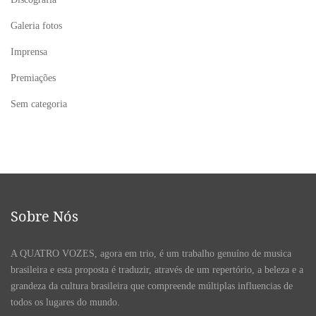
Galeria fotos
Imprensa
Premiações
Sem categoria
Sobre Nós
A QUATRO VOZES, agora em trio, é um trabalho genuíno de musica
brasileira e esta proposta é traduzir, através de um repertório, a beleza e a
grandeza da cultura brasileira que compreende múltiplas influencias de
todos os lugares do mundo.